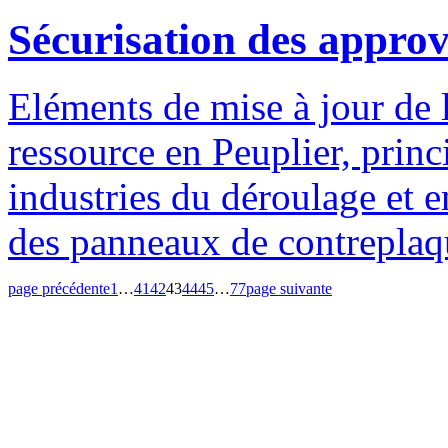
Sécurisation des appro
Eléments de mise à jour de l
ressource en Peuplier, princ
industries du déroulage et en
des panneaux de contreplaq
page précédente
1
…
41
42
43
44
45
…
77
page suivante