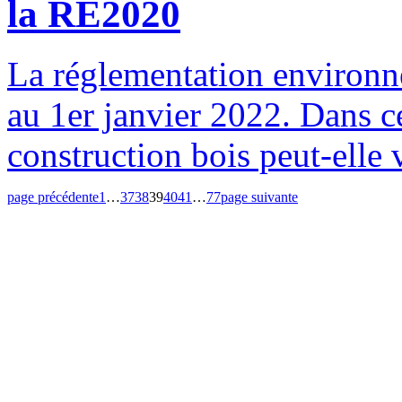
la RE2020
La réglementation environn
au 1er janvier 2022. Dans ce
construction bois peut-elle 
page précédente
1
…
37
38
39
40
41
…
77
page suivante