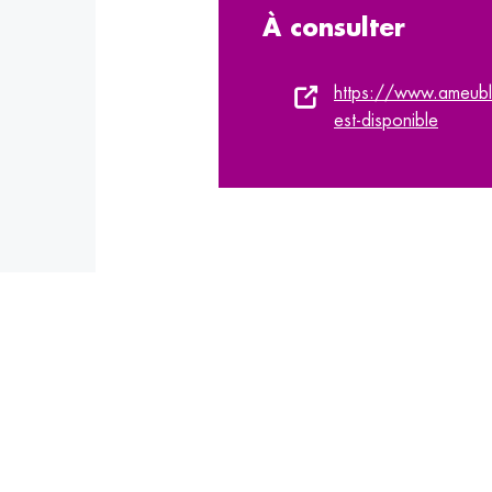
À consulter
https://www.ameuble
est-disponible
Mots-clés :