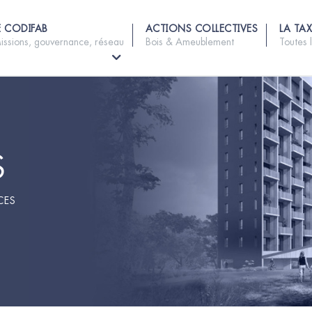
E CODIFAB
ACTIONS COLLECTIVES
LA TAX
issions, gouvernance, réseau
Bois & Ameublement
Toutes 
S
CES