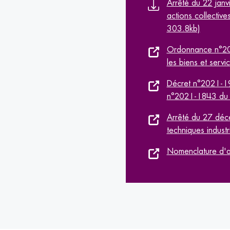
Arrêté du 22 janvi
actions collectiv
303.8kb)
Ordonnance n°202
les biens et servi
Décret n°2021-19
n°2021-1843 du
Arrêté du 27 déce
techniques indust
Nomenclature d'act