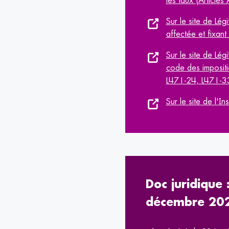
les taux (Article
Sur le site de Lég
affectée et fixan
Sur le site de Lé
code des impositi
L471-24, L471-3
Sur le site de l'I
Doc juridique
décembre 20