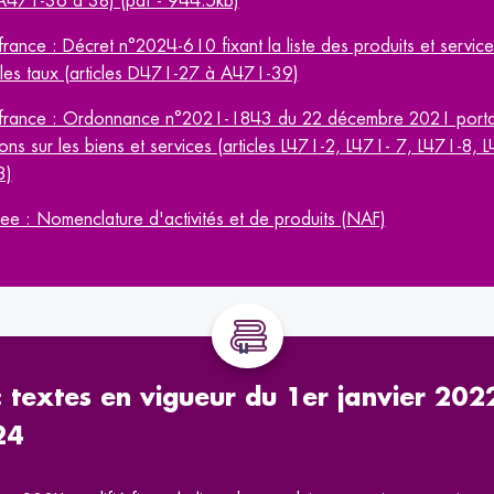
s A471-36 à 38) (pdf - 944.5kb)
ifrance : Décret n°2024-610 fixant la liste des produits et servic
t les taux (articles D471-27 à A471-39)
gifrance : Ordonnance n°2021-1843 du 22 décembre 2021 portant 
ons sur les biens et services (articles L471-2, L471- 7, L471-8,
3)
nsee : Nomenclature d'activités et de produits (NAF)
 : textes en vigueur du 1er janvier 20
24