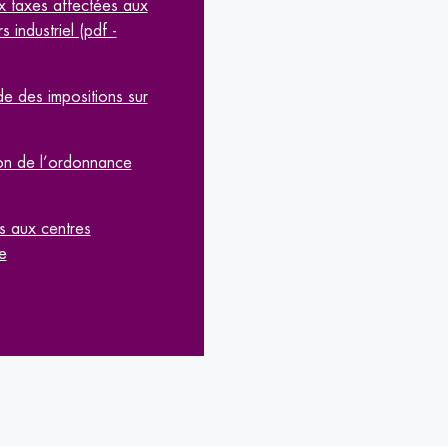
ux taxes affectées aux
industriel (pdf -
 des impositions sur
on de l’ordonnance
s aux centres
e