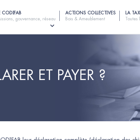
E CODIFAB
ACTIONS COLLECTIVES
LA TAX
issions, gouvernance, réseau
Bois & Ameublement
Toutes 
RER ET PAYER ?
ODIFAB leur déclaration complète (déclaration des chiff