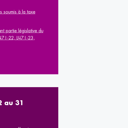
es soumis à la taxe
partie législative du
 L471-22, L471-23,
22 au 31