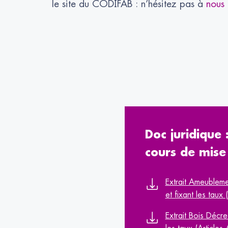
le site du CODIFAB : n’hésitez pas à
nous 
Doc juridique 
cours de mise 
Extrait Ameubleme
et fixant les tau
Extrait Bois Décre