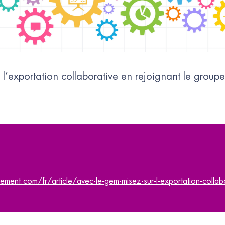
l’exportation collaborative en rejoignant le group
ment.com/fr/article/avec-le-gem-misez-sur-l-exportation-collabo