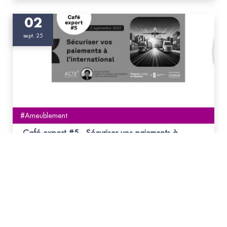
02
sept. 25
#Ameublement
Café export #5 - Sécuriser vos paiements à
l’international
Dans un contexte international incertain, sécuriser les
paiements devient un enjeu stratégique majeur pour
toutes les entreprises exportatrices.
31