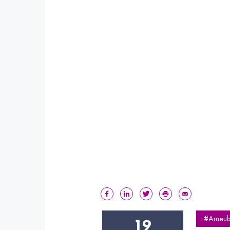
#Ameub
19