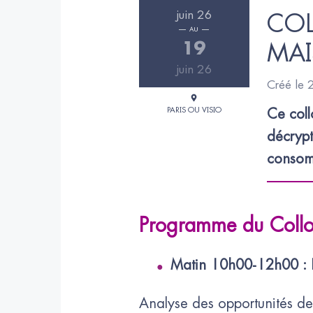
juin 26
COL
AU
19
MA
juin 26
Créé le
PARIS OU VISIO
Ce coll
décrypt
consomm
Programme du Collo
Matin 10h00-12h00 : L
Analyse des opportunités de