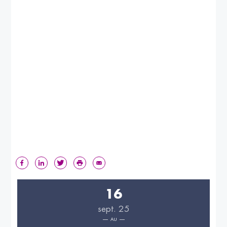
16
sept. 25
AU