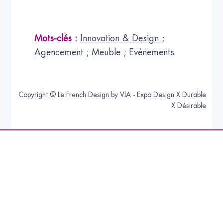
Mots-clés :
Innovation & Design
;
Agencement
;
Meuble
;
Evénements
Copyright © Le French Design by VIA - Expo Design X Durable
X Désirable
Abonnez-vous
à la NEWSLETTER