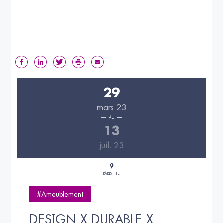
29
mars 23
AU
13
juil. 23
PARIS 11E
#Ameublement
DESIGN X DURABLE X 