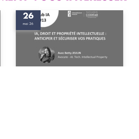
26
mai 26
#Bois #Ameublement
Club IA #13 - IA, droit & propriété
intellectuelle : sécurisez vos pratiques
Participez à ce rendez-vous pour anticiper les
impacts réglementaires (IA Act…) et sécuriser
vos pratiques, avec l’éclairage de Betty Jeulin,
avocate experte.