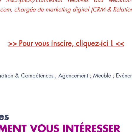
u inscription/connexion relatives aux webinai
.com
, chargée de marketing digital (CRM & Relatio
>> Pour vous inscire, cliquez-ici ! <<
mation & Compétences
;
Agencement
;
Meuble
;
Evéne
es
MENT VOUS INTÉRESSER