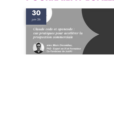
30
juin 26
#Bois #Ameublement
Club IA #14 - Claude code et opencode :
cas pratiques pour accélérer la prospection
commerciale
Dans ce webinaire, nous verrons comment des
outils comme Claude Code et OpenCode
peuvent être utilisés concrètement dans un
contexte commercial de prospection.