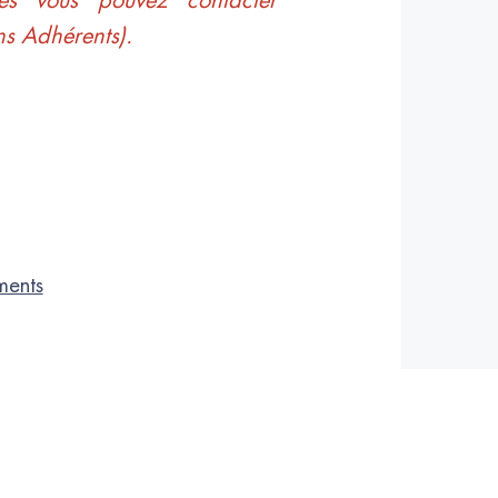
res vous pouvez contacter
ns Adhérents).
ments