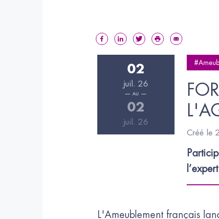
#Ameub
02
juil. 26
FOR
AU
02
L'A
juil. 26
Créé le
Partici
l’exper
L'Ameublement français lance