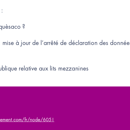
 :
 quèsaco ?
ise à jour de l’arrêté de déclaration des données 
blique relative aux lits mezzanines
lement.com/fr/node/6051