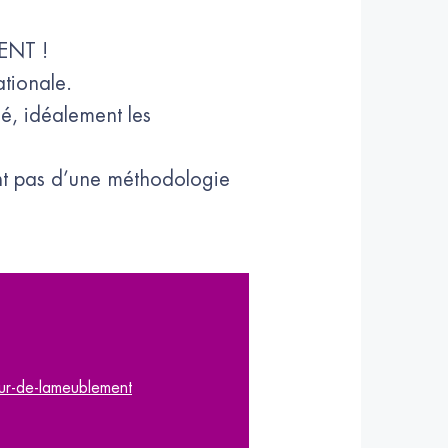
ENT !
tionale.
é, idéalement les
nt pas d’une méthodologie
eur-de-lameublement