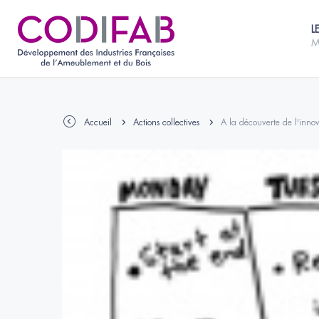
L
M
Accueil
Actions collectives
A la découverte de l'inno