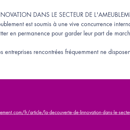
NNOVATION DANS LE SECTEUR DE L'AMEUBLEM
ublement est soumis à une vive concurrence interna
lutter en permanence pour garder leur part de march
s entreprises rencontrées fréquemment ne dispose
ment.com/fr/article/la-decouverte-de-linnovation-dans-le-sect