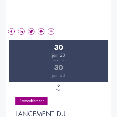
30
juin 23
AU
30
juin 23
LYON
#Ameublement
LANCEMENT DU 