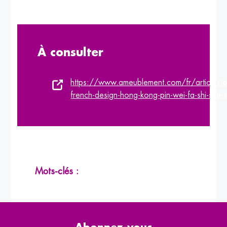
À consulter
https://www.ameublement.com/fr/article/le
french-design-hong-kong-pin-wei-fa-shi-she-j
Mots-clés :