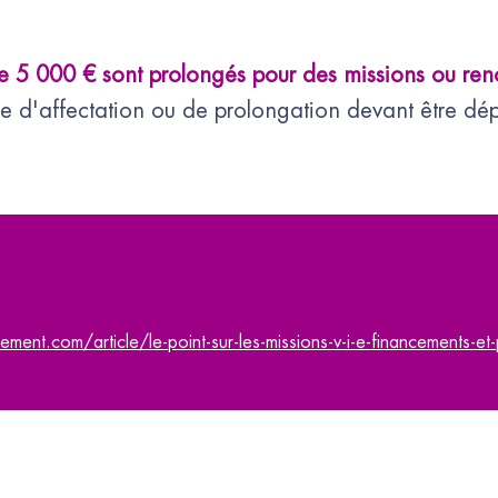
e 5 000 € sont prolongés pour des missions ou ren
 d'affectation ou de prolongation devant être dép
ent.com/article/le-point-sur-les-missions-v-i-e-financements-et