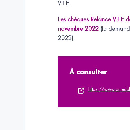
V.I.E.
Les chèques Relance V.I.E d
novembre 2022
(la demande
2022).
À consulter
https://www.ameublem