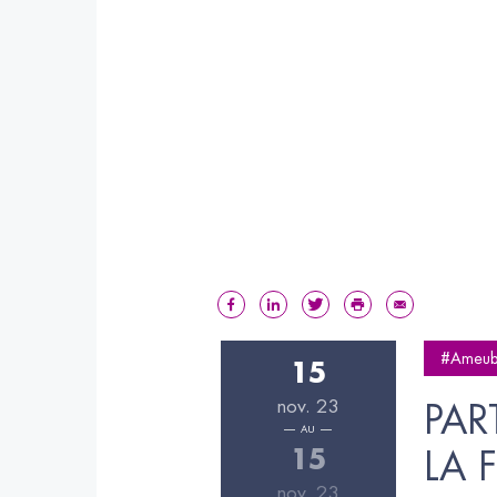
#Ameub
15
nov. 23
PAR
AU
15
LA 
nov. 23