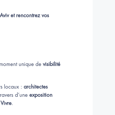
Aviv et rencontrez vos 
n moment unique de
visibilité
rs locaux :
architectes
 travers d’une
exposition
 Vivre
.