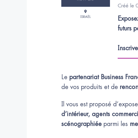
Créé le
ISRAËL
Exposez
futurs p
Inscriv
Le
partenariat Business Fr
de vos produits et de
rencon
Il vous est proposé d’exposer
d’intérieur, agents commerci
scénographiée
parmi les
mei