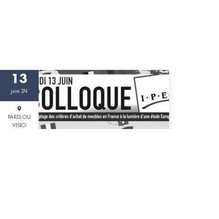
13
juin 24
PARIS OU
VISIO
#Ameublement
Colloque 2024 de l'IPEA - Institut de la
Maison
Le décryptage des critères d’achats de