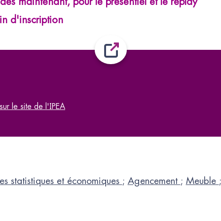
 dès maintenant, pour le présentiel et le replay
in d'inscription
sur le site de l'IPEA
es statistiques et économiques
;
Agencement
;
Meuble