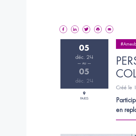
#Ameub
05
déc. 24
PER
AU
05
COL
déc. 24
Créé le
PARIS
Partici
en repl