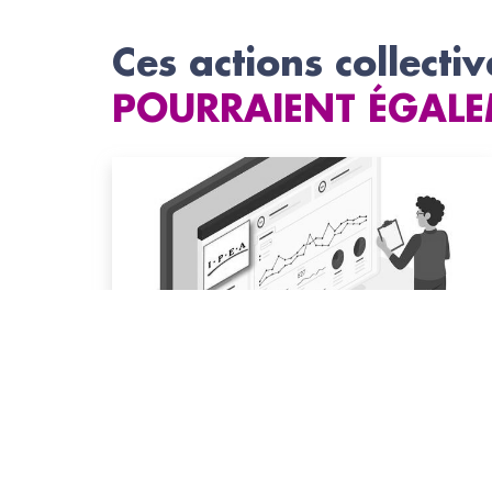
Ces actions collectiv
POURRAIENT ÉGALE
#Ameublement
IPEA News : note de conjoncture
L'IPEA, Institut de prospective et d'études de
l'ameublement, publie chaque mois une note