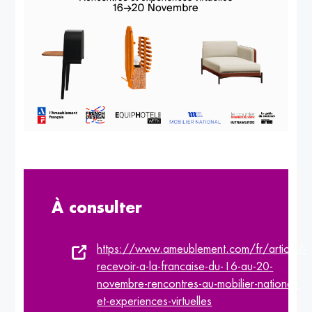
À consulter
https://www.ameublement.com/fr/article/-
recevoir-a-la-francaise-du-16-au-20-
novembre-rencontres-au-mobilier-national-
et-experiences-virtuelles