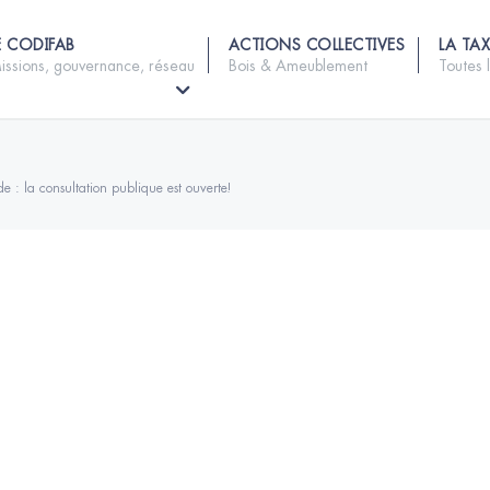
E CODIFAB
ACTIONS COLLECTIVES
LA TAX
issions, gouvernance, réseau
Bois & Ameublement
Toutes 
e : la consultation publique est ouverte!