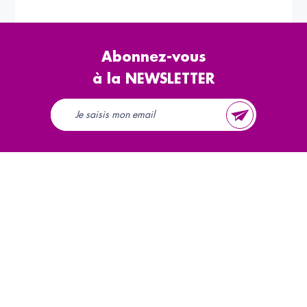
Abonnez-vous
à la NEWSLETTER
Le CODIFAB
Appels d'offres
Actions collectives
Presse & rapports
d'activité
La taxe affectée