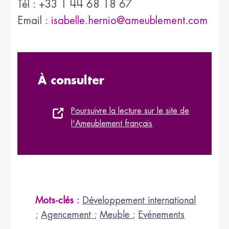
Tél : +33 1 44 68 18 67
Email :
isabelle.hernio@ameublement.com
À consulter
Poursuivre la lecture sur le site de
l'Ameublement français
Mots-clés :
Développement international
;
Agencement
;
Meuble
;
Evénements