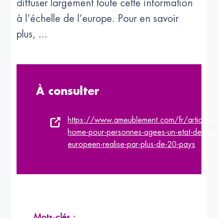
diffuser largement toute cette information
à l’échelle de l’europe. Pour en savoir
plus, ...
À consulter
https://www.ameublement.com/fr/article/sm
home-pour-personnes-agees-un-etat-de-lart-
europeen-realise-par-plus-de-20-pays
Mots-clés :