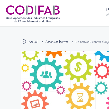
L
M
Accueil
Actions collectives
Un nouveau contrat d’obj