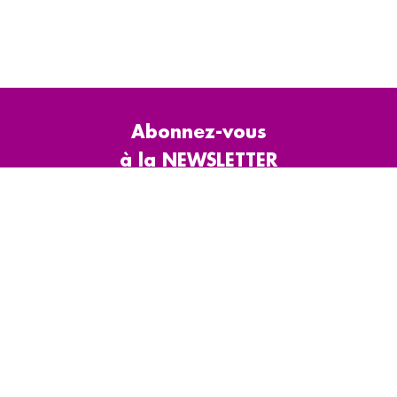
Abonnez-vous
à la NEWSLETTER
Le CODIFAB
Appels d'offres
C
Actions collectives
Presse & rapports
N
d'activité
La taxe affectée
Accès partenaires