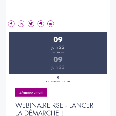
09
juin 22
AU
09
juin 22
EN LIGNE - DE 11 À 12H
#Ameublement
WEBINAIRE RSE - LANCER 
LA DÉMARCHE !