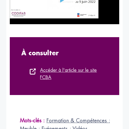
À consulter
Accéder à l'article sur le site
FCBA
Mots-clés :
Formation & Compétences
;
Meuble
;
Evénements
;
Vidéos