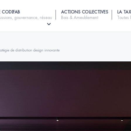
E CODIFAB
ACTIONS COLLECTIVES
LA TAX
issions, gouvernance, réseau
Bois & Ameublement
Toutes 
atégie de distribution design innovante