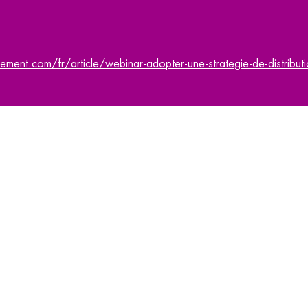
ment.com/fr/article/webinar-adopter-une-strategie-de-distributi
Abonnez-vous
à la NEWSLETTER