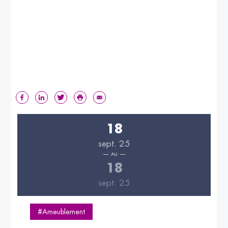
18
sept. 25
AU
18
sept. 25
#Ameublement