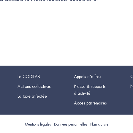
Le CODIFAB
Appels d'offres
C
Actions collectives
Presse & rapports
N
d'activité
La taxe affectée
Accès partenaires
Mentions légales
-
Données personnelles
-
Plan du site