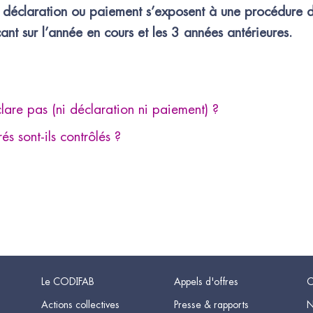
eur déclaration ou paiement s’exposent à une procédure 
nt sur l’année en cours et les 3 années antérieures.
clare pas (ni déclaration ni paiement) ?
s sont-ils contrôlés ?
Le CODIFAB
Appels d'offres
C
Actions collectives
Presse & rapports
N