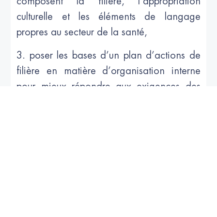
composent la filière, l’appropriation
culturelle et les éléments de langage
propres au secteur de la santé,
3. poser les bases d’un plan d’actions de
filière en matière d’organisation interne
pour mieux répondre aux exigences des
clientèles ciblées.
Le présent document constitue la synthèse
des travaux menés par le hub Wood-
Health entre janvier et septembre 2019.
Pour en savoir plus :