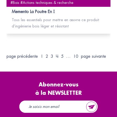
#Bois #Actions techniques & recherche
Memento La Poutre En I
Tous les essentiels pour mettre en œuvre ce produit
d’ingénierie bois léger et résistant
page précédente
1
2
3
4
5
…
10
page suivante
Abonnez-vous
à la NEWSLETTER