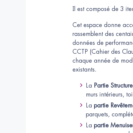
Il est composé de 3 ite
Cet espace donne accès
rassemblent des centai
données de performance
CCTP (Cahier des Clause
chaque année de modul
existants.
La
Partie Structu
murs intérieurs, to
La
partie Revêtem
parquets, complét
La
partie Menuise