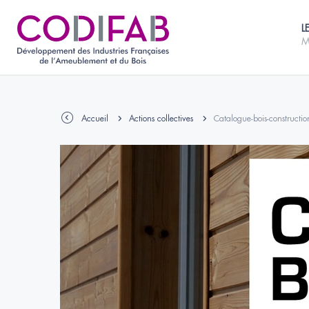
L
M
Accueil
Actions collectives
Catalogue-bois-constructio