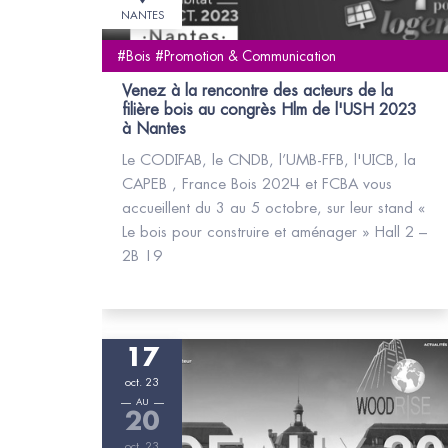
NANTES
#Bois #Promotion & Communication
Venez à la rencontre des acteurs de la
filière bois au congrès Hlm de l'USH 2023
à Nantes
Le CODIFAB, le CNDB, l’UMB-FFB, l'UICB, la
CAPEB , France Bois 2024 et FCBA vous
accueillent du 3 au 5 octobre, sur leur stand «
Le bois pour construire et aménager » Hall 2 –
2B 19
17
oct. 23
AU
20
oct. 23