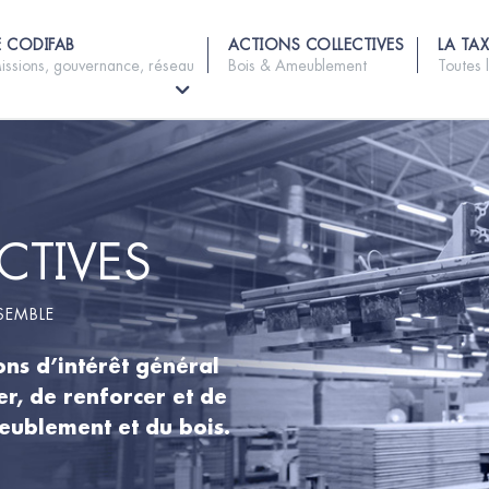
E CODIFAB
ACTIONS COLLECTIVES
LA TAX
issions, gouvernance, réseau
Bois & Ameublement
Toutes 
CTIVES
SEMBLE
ions d’intérêt général
r, de renforcer et de
eublement et du bois.