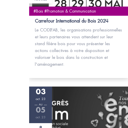
#Bois #Promotion & Communication
Carrefour International du Bois 2024
Le CODIFAB, les organisations professionnelles
et leurs partenaires vous attendent sur leur
stand filière bois pour vous présenter les
actions collectives à votre disposition et
valoriser le bois dans la construction et
l'aménagement.
03
oct. 23
AU
05
oct. 23