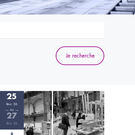
Je recherche
25
févr. 26
AU
27
févr. 26