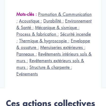
Mots-clés :
Promotion & Communication
;
Acoustique
;
Durabilité
;
Environnement
& Santé
;
Mécanique & sismique
;
Process & fabrication
;
Sécurité incendie
;
Thermique & hygroscopie
;
Enveloppe
& ossature
;
Menuiseries extérieures
;
Panneaux
;
Revêtements intérieurs sols &
murs
;
Revêtements extérieurs sols &
murs
;
Structure & charpente
;
Evénements
Ces actions collectives