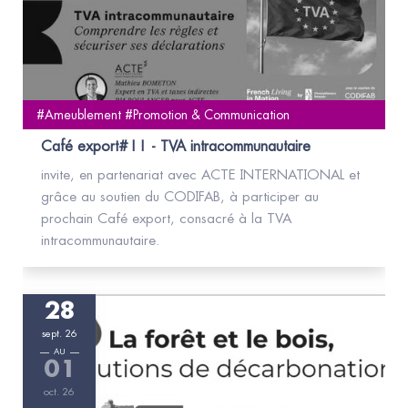
#Ameublement #Promotion & Communication
Café export#11 - TVA intracommunautaire
invite, en partenariat avec ACTE INTERNATIONAL et
grâce au soutien du CODIFAB, à participer au
prochain Café export, consacré à la TVA
intracommunautaire.
28
sept. 26
AU
01
oct. 26