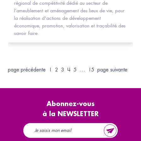
régional de compétitivité dédié au secteur de
l’ameublement et aménagement des lieux de vie, pour
la réalisation d'actions de développement
économique, promotion, valorisation et traçabilité des
savoir faire.
page précédente
1
2
3
4
5
…
15
page suivante
Abonnez-vous
à la NEWSLETTER