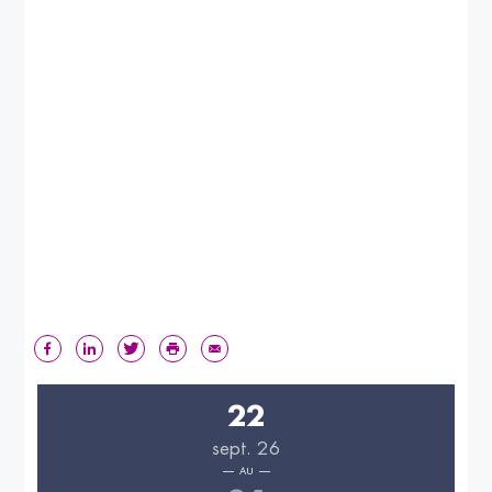
22
sept. 26
AU