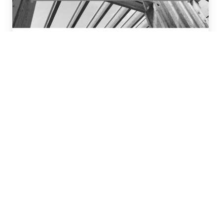
#Bois
www.poutre-en-i.com
Le portail d’information officiel de la poutre en I
Abonnez-vous