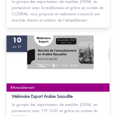
Le groupe des exportateurs de meubles (GEM), en
partenariat avec Scandibureau et grâce au soutien du
CODIFAB, vous propose un webinaire consacré aux
marchés danois et suédois de l’ameublement.
10
oct. 25
#Ameublement
Webinaire Export Arabie Saoudite
Le groupe des exportateurs de meubles (GEM), en
partenariat avec TTE GULF et grâce au soutien du