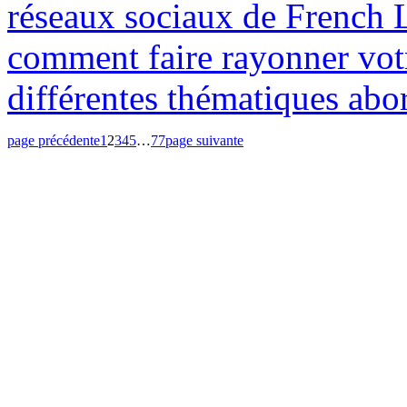
réseaux sociaux de French 
comment faire rayonner votr
différentes thématiques abo
page précédente
1
2
3
4
5
…
77
page suivante