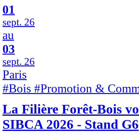
01
sept. 26
au
03
sept. 26
Paris
#Bois #Promotion & Comm
La Filière Forêt-Bois v
SIBCA 2026 - Stand G6