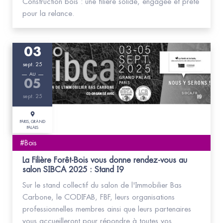
Construction bois : une filière solide, engagée et prête
pour la relance.
03
sept. 25
AU
05
sept. 25
PARIS, GRAND
PALAIS
#Bois
La Filière Forêt-Bois vous donne rendez-vous au
salon SIBCA 2025 : Stand I9
Sur le stand collectif du salon de l'Immobilier Bas
Carbone, le CODIFAB, FBF, leurs organisations
professionnelles membres ainsi que leurs partenaires
vous accueilleront pour répondre à toutes vos