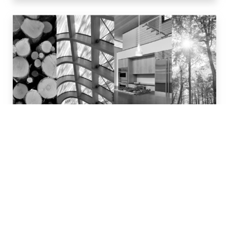
#Bois
Atouts développement durable de la filière bois
construction française
Ce projet vise à explorer la performance
développement durable des approvisionnements en
produits bois construction.