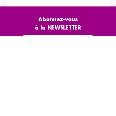
Abonnez-vous
à la NEWSLETTER
Le CODIFAB
Appels d'offres
Actions collectives
Presse & rapports
d'activité
La taxe affectée