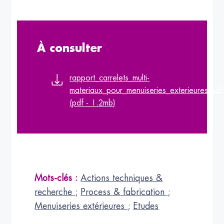
À consulter
rapport_carrelets_multi-
materiaux_pour_menuiseries_exterieures.pdf
(pdf - 1.2mb)
Mots-clés :
Actions techniques &
recherche
;
Process & fabrication
;
Menuiseries extérieures
;
Etudes