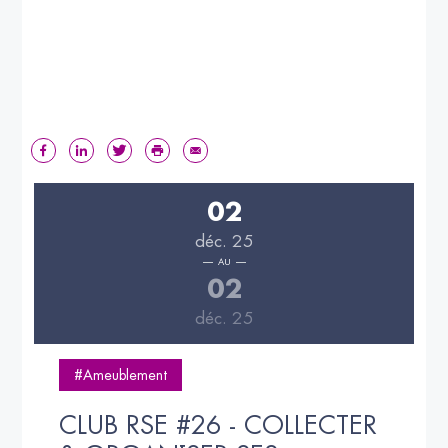
02
déc. 25
AU
02
déc. 25
#Ameublement
CLUB RSE #26 - COLLECTER 