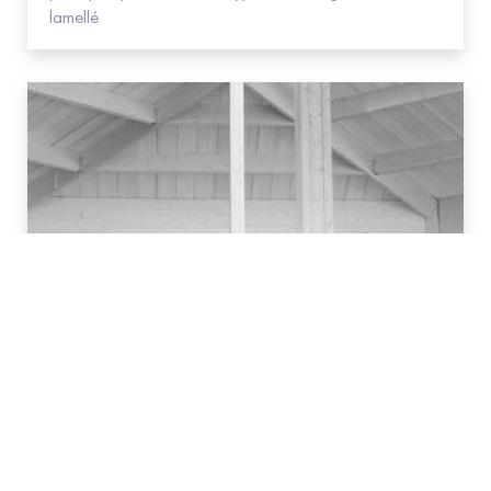
lamellé
#Bois
FDES d’une poutre en bois lamellé
Déclaration environnementale d’une poutre en bois
lamellé