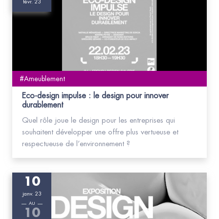
févr. 23
#Ameublement
Eco-design impulse : le design pour innover
durablement
Quel rôle joue le design pour les entreprises qui
souhaitent développer une offre plus vertueuse et
respectueuse de l’environnement ?
10
janv. 23
AU
10