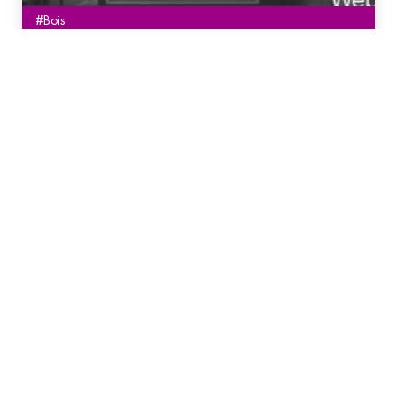
#Bois
Webinaire : Finitions des bois de menuiseries
extérieures
Vidéo replay disponible ! (Re)visionnez le webinaire du
6 juillet 2021. FCBA y présente un panorama des
différentes études collectives et évolutions en cours
dans la norme NF P 23-305 concernant le choix et
performances des systèmes de finition lasure et
peinture des menuiseries extérieures.