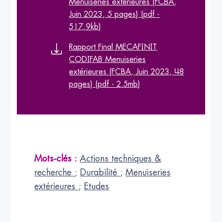
Menuiseries extérieures (FCBA,
Juin 2023, 5 pages) (pdf -
517.9kb)
Rapport Final MECAFINIT
CODIFAB Menuiseries
extérieures (FCBA, Juin 2023, 48
pages) (pdf - 2.5mb)
Mots-clés :
Actions techniques &
recherche
;
Durabilité
;
Menuiseries
extérieures
;
Etudes