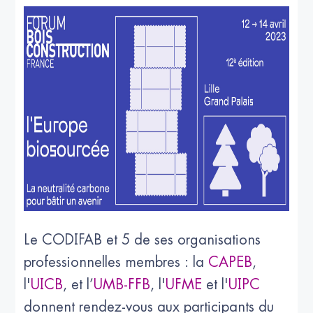
Le CODIFAB et 5 de ses organisations
professionnelles membres : la
CAPEB
,
l'
UICB
, et l’
UMB-FFB
, l'
UFME
et l'
UIPC
donnent rendez-vous aux participants du