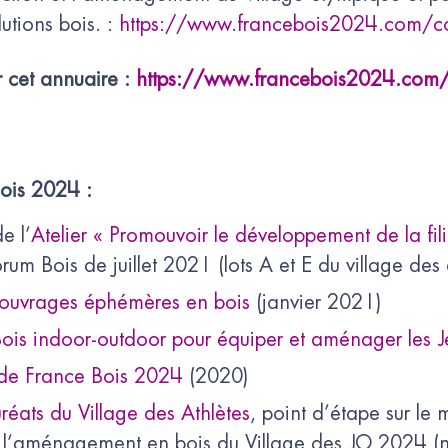
utions bois. :
https://www.francebois2024.com/
r cet annuaire :
https://www.francebois2024.com/v
ois 2024 :
e l’
Atelier « Promouvoir le développement de la fil
um Bois de juillet 2021 (lots A et E du village des 
 ouvrages éphémères en bois
(janvier 2021)
Bois indoor-outdoor pour équiper et aménager les J
 de France Bois 2024
(2020)
réats du Village des Athlètes
, point d’étape sur le
e l’aménagement en bois du Village des JO 2024 (