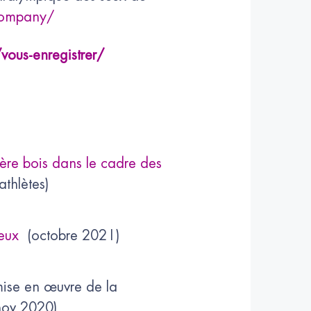
company/
ous-enregistrer/
ière bois dans le cadre des
athlètes)
eux
(octobre 2021)
 mise en œuvre de la
nov 2020)