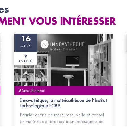
es
MENT VOUS INTÉRESSER
16
oct. 25
EN LIGNE
#Ameublement
Innovathèque, la matériauthèque de l’Institut
technologique FCBA
Premier centre de ressources, veille et conseil
en matériaux et process pour les espaces de