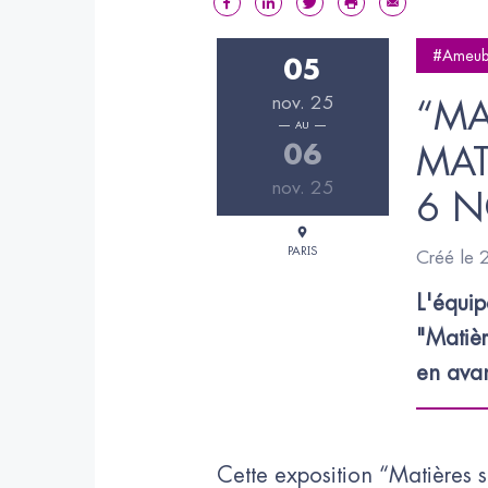
#Ameub
05
nov. 25
“MA
AU
06
MAT
nov. 25
6 N
PARIS
Créé le
L'équip
"Matièr
en avan
Cette exposition “Matières 