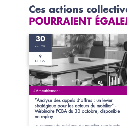
Ces actions collectiv
POURRAIENT ÉGALE
30
oct. 25
EN LIGNE
#Ameublement
“Analyse des appels d’offres : un levier
stratégique pour les acteurs du mobilier” -
Webinaire FCBA du 30 octobre, disponible
en replay
La commande publique de mobilier représente