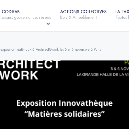
E CODIFAB
ACTIONS COLLECTIVES
LA TAX
issions, gouvernance, réseau
Bois & Ameublement
Toutes 
 exposition matériaux à Architect@work les 5 et 6 novembre à Paris