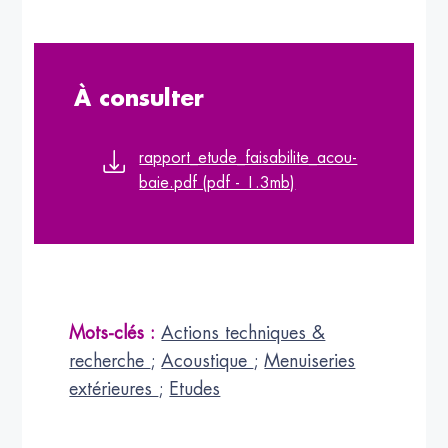
À consulter
rapport_etude_faisabilite_acou-
baie.pdf (pdf - 1.3mb)
Mots-clés :
Actions techniques &
recherche
;
Acoustique
;
Menuiseries
extérieures
;
Etudes