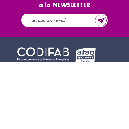
à la NEWSLETTER
Le CODIFAB
Appels d'offres
Actions collectives
Presse & rapports
d'activité
La taxe affectée
Accès partenaires
Contact
Newsletters