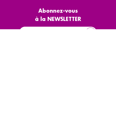
Abonnez-vous
à la NEWSLETTER
Le CODIFAB
Appels d'offres
Actions collectives
Presse & rapports
d'activité
La taxe affectée
Accès partenaires